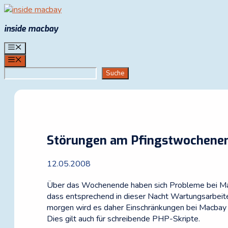
Zum
Inhalt
inside macbay
springen
Menü
Menü
Suchen
Suche
Störungen am Pfingstwochene
12.05.2008
Über das Wochenende haben sich Probleme bei Macba
dass entsprechend in dieser Nacht Wartungsarbeit
morgen wird es daher Einschränkungen bei Macbay ge
Dies gilt auch für schreibende PHP-Skripte.