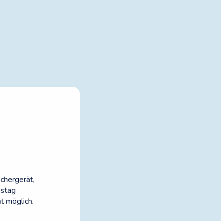
chergerät,
nstag
t möglich.