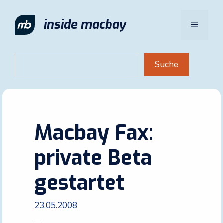
Zum
Inhalt
inside macbay
Menü
springen
Suchen
Suche
Macbay Fax:
private Beta
gestartet
23.05.2008