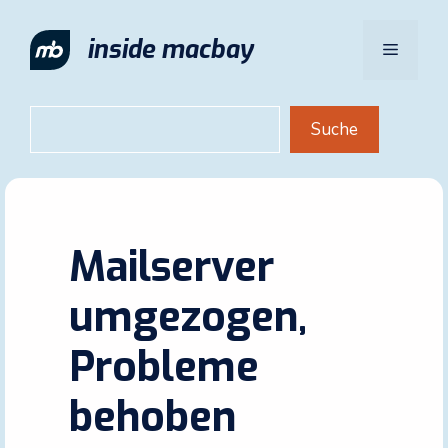
Zum
Inhalt
inside macbay
Menü
springen
Suchen
Suche
Mailserver
umgezogen,
Probleme
behoben