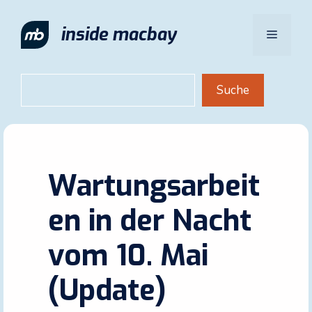
Zum
Inhalt
inside macbay
Menü
springen
Suchen
Suche
Wartungsarbeit
en in der Nacht
vom 10. Mai
(Update)