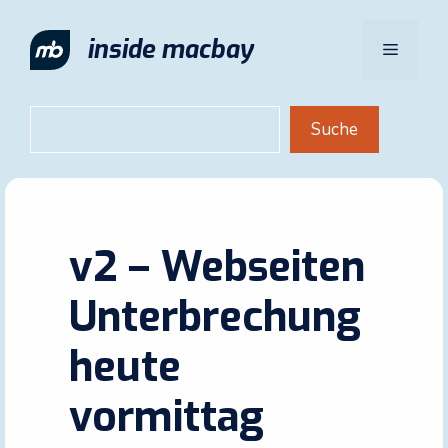
Zum
Inhalt
inside macbay
Menü
springen
Suchen
Suche
v2 – Webseiten
Unterbrechung
heute
vormittag