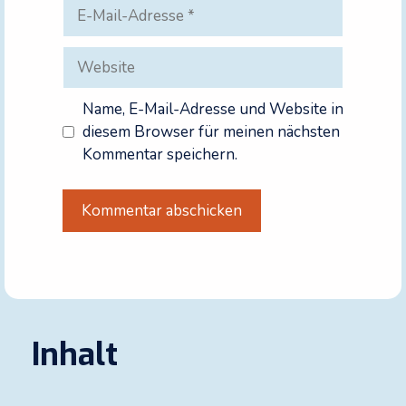
E-
Mail-
Adresse
Website
Name, E-Mail-Adresse und Website in
diesem Browser für meinen nächsten
Kommentar speichern.
A
l
t
e
r
Inhalt
n
a