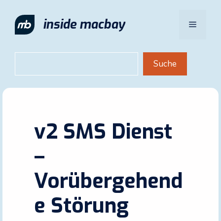
Zum
Inhalt
inside macbay
Menü
springen
Suchen
Suche
v2 SMS Dienst
–
Vorübergehend
e Störung