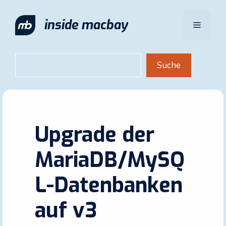
Zum
Inhalt
inside macbay
Menü
springen
Suchen
Suche
Upgrade der
MariaDB/MySQ
L-Datenbanken
auf v3