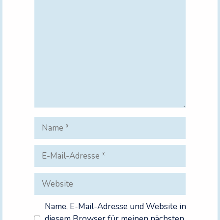
Kommentar
Name
E-
Mail-
Adresse
Website
Name, E-Mail-Adresse und Website in
diesem Browser für meinen nächsten