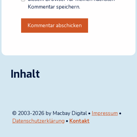
Kommentar speichern.
A
l
t
e
r
Inhalt
n
a
t
i
v
© 2003-2026 by Macbay Digital •
Impressum
•
e
Datenschutzerklärung
•
Kontakt
: