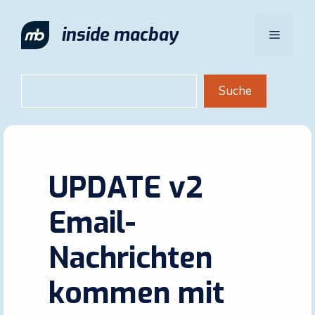
Zum
Inhalt
inside macbay
Menü
springen
Suchen
Suche
UPDATE v2
Email-
Nachrichten
kommen mit