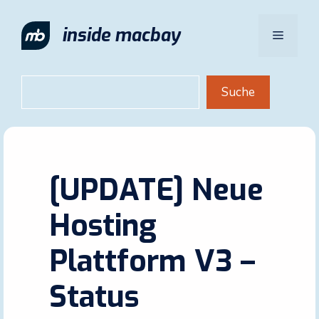
Zum
Inhalt
inside macbay
Menü
springen
Suchen
Suche
[UPDATE] Neue
Hosting
Plattform V3 –
Status