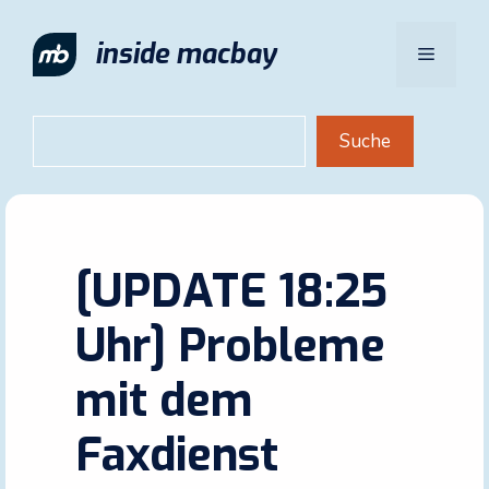
Zum
Inhalt
inside macbay
Menü
springen
Suchen
Suche
[UPDATE 18:25
Uhr] Probleme
mit dem
Faxdienst