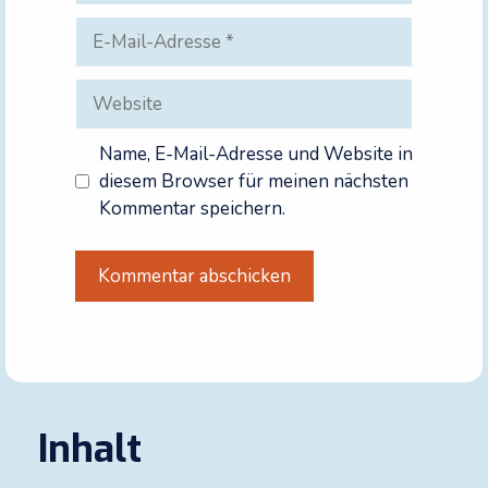
E-
Mail-
Adresse
Website
Name, E-Mail-Adresse und Website in
diesem Browser für meinen nächsten
Kommentar speichern.
A
l
t
e
r
Inhalt
n