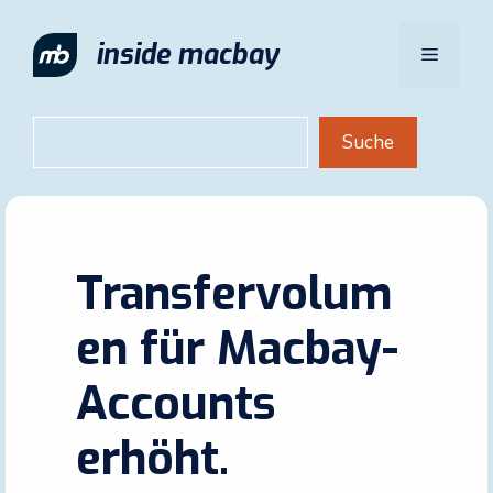
Zum
Inhalt
inside macbay
Menü
springen
Suchen
Suche
Transfervolum
en für Macbay-
Accounts
erhöht.