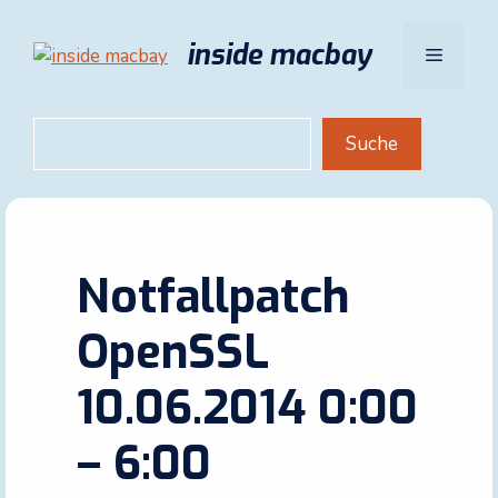
Zum
Inhalt
inside macbay
Menü
springen
Suchen
Suche
Notfallpatch
OpenSSL
10.06.2014 0:00
– 6:00