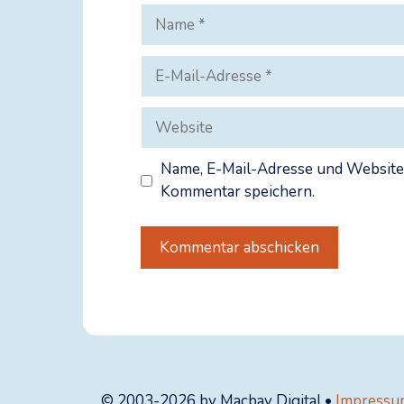
Name
E-
Mail-
Adresse
Website
Name, E-Mail-Adresse und Website
Kommentar speichern.
© 2003-2026 by Macbay Digital •
Impressu