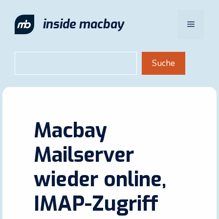
Zum
Inhalt
inside macbay
Menü
springen
Suchen
Suche
Macbay
Mailserver
wieder online,
IMAP-Zugriff