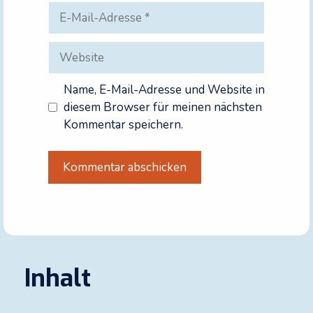
E-
Mail-
Adresse
Website
Name, E-Mail-Adresse und Website in
diesem Browser für meinen nächsten
Kommentar speichern.
A
l
t
e
r
Inhalt
n
a