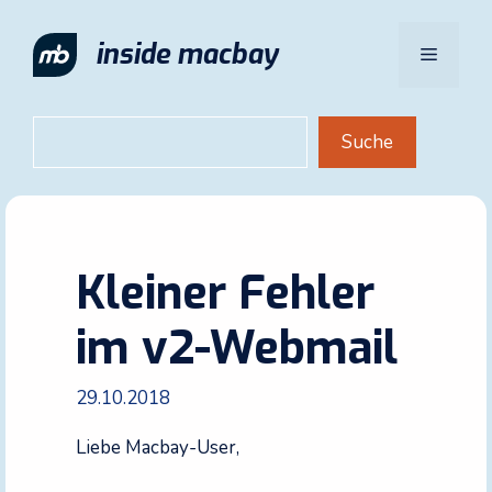
Zum
Inhalt
inside macbay
Menü
springen
Suchen
Suche
Kleiner Fehler
im v2-Webmail
29.10.2018
Liebe Macbay-User,