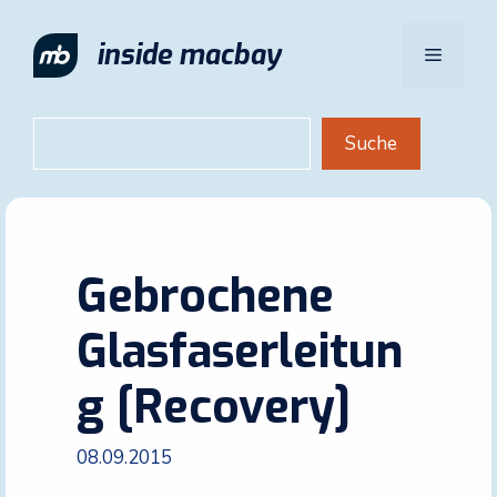
Zum
Inhalt
inside macbay
Menü
springen
Suchen
Suche
Gebrochene
Glasfaserleitun
g [Recovery]
08.09.2015