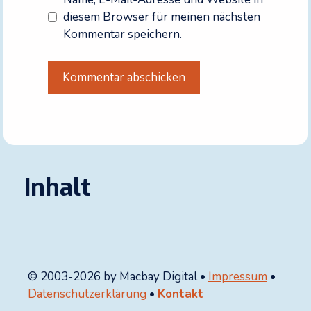
diesem Browser für meinen nächsten
Kommentar speichern.
A
l
t
e
r
Inhalt
n
a
t
i
v
© 2003-2026 by Macbay Digital •
Impressum
•
e
Datenschutzerklärung
•
Kontakt
: