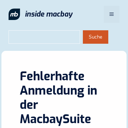
Zum
Inhalt
inside macbay
Menü
springen
Suchen
Suche
Fehlerhafte
Anmeldung in
der
MacbaySuite