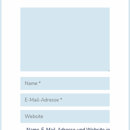
Kommentar
Name
E-
Mail-
Adresse
Website
Name, E-Mail-Adresse und Website in