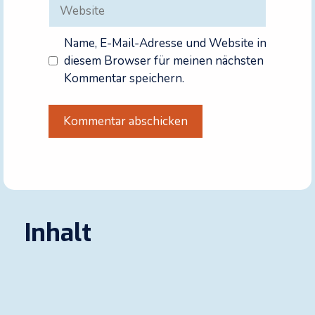
Website
Name, E-Mail-Adresse und Website in
diesem Browser für meinen nächsten
Kommentar speichern.
A
l
t
e
r
Inhalt
n
a
t
i
v