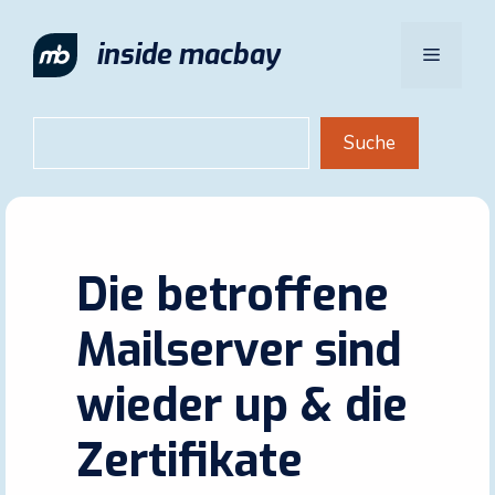
Zum
Inhalt
inside macbay
Menü
springen
Suchen
Suche
Die betroffene
Mailserver sind
wieder up & die
Zertifikate