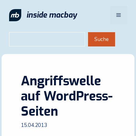
Zum
Inhalt
inside macbay
Menü
springen
Suchen
Suche
Angriffswelle
auf WordPress-
Seiten
15.04.2013