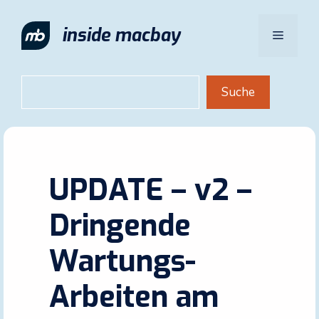
Zum
Inhalt
inside macbay
Menü
springen
Suchen
Suche
UPDATE – v2 –
Dringende
Wartungs-
Arbeiten am