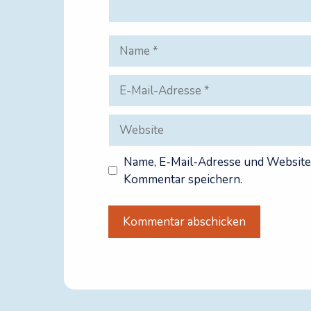
Name
E-
Mail-
Adresse
Website
Name, E-Mail-Adresse und Website
Kommentar speichern.
A
l
t
e