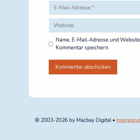
E-
Mail-
Adresse
Website
Name, E-Mail-Adresse und Website
Kommentar speichern.
A
l
t
e
r
© 2003-2026 by Macbay Digital •
Impressu
n
a
t