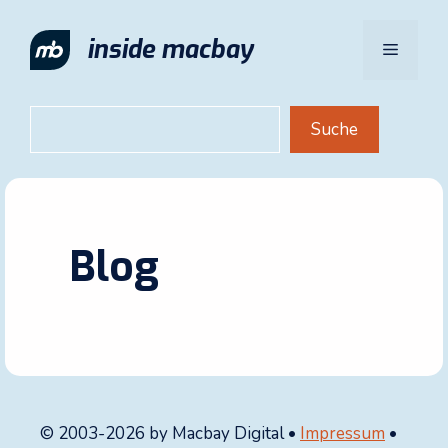
Zum
Inhalt
inside macbay
Menü
springen
Suchen
Suche
Blog
© 2003-2026 by Macbay Digital •
Impressum
•