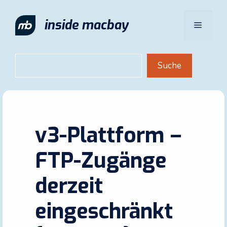
Zum
Inhalt
inside macbay
Menü
springen
Suchen
Suche
v3-Plattform –
FTP-Zugänge
derzeit
eingeschränkt