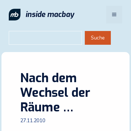
Zum
Inhalt
inside macbay
Menü
springen
Suchen
Suche
Nach dem
Wechsel der
Räume …
27.11.2010